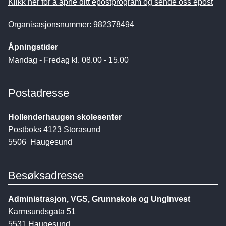
Klikk her for å åpne ditt epostprogram og sende oss epost
Organisasjonsnummer: 982378494
Åpningstider
Mandag - Fredag kl. 08.00 - 15.00
Postadresse
Hollenderhaugen skolesenter
Postboks 4123 Storasund
5506 Haugesund
Besøksadresse
Administrasjon, VGS, Grunnskole og UngInvest
Karmsundsgata 51
5531 Haugesund