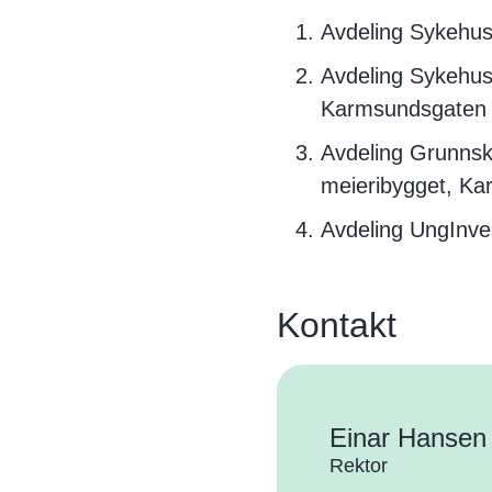
Avdeling Sykehuss
Avdeling Sykehuss
Karmsundsgaten
Avdeling Grunnsko
meieribygget, Ka
Avdeling UngInves
Kontakt
Einar Hansen
Rektor