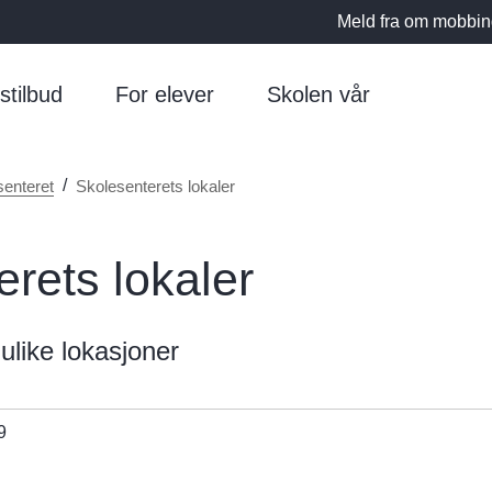
Meld fra om mobbi
stilbud
For elever
Skolen vår
enteret
Skolesenterets lokaler
rets lokaler
e ulike lokasjoner
9