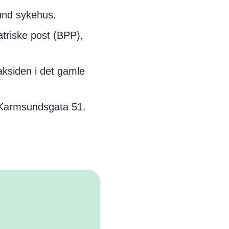
sund sykehus.
atriske post (BPP),
aksiden i det gamle
, Karmsundsgata 51.