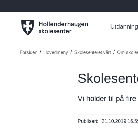
Utdanning
Du
Forsiden
Hovedmeny
Skolesenteret vårt
Om skoles
er
her:
Skolesente
Vi holder til på fir
Publisert
21.10.2019 16.5