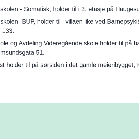
kolen - Somatisk, holder til i 3. etasje på Hauge
kolen- BUP, holder til i villaen like ved Barnepsyki
 133.
le og Avdeling Videregående skole holder til på b
rmsundsgata 51.
t holder til på sørsiden i det gamle meieribygget