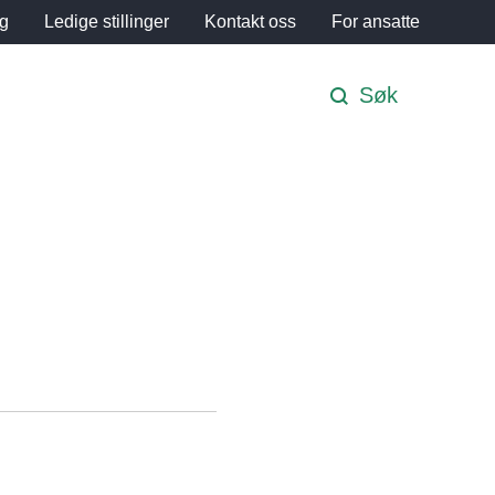
ng
Ledige stillinger
Kontakt oss
For ansatte
Søk