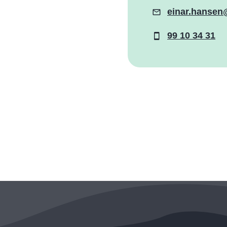
einar.hansen
E-
post
99 10 34 31
Mobil